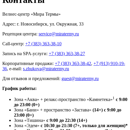
Велнес-центр «Мира Термы»
Адрес: г. Новосибирск, ул. Окружная, 33
Рецепция центра:
service@miratermy.ru
Call-центр:
+7 (383) 363-38-10
Запись на SPA-услуги:
+7 (383) 363-38-27
Корпоративные продажи:
+7 (383) 363-38-42
,
+7 (913) 910-19-
36
, e-mail:
s.zhukova@miratermy.ru
Для отзывов и предложений:
guest@miratermy.ru
График работы:
1
Зона «Аква» + релакс-пространство «Камнетека»
с 9:00
до 23:00 (0+)
Зона «Бани» + пространство «Застава»
(14+) с 9:00 до
23:00 (0+)
Зона «Тишина»
с 9:00 до 22:30 (14+)
Зона «Эдем»
с 10:30 до 21:30 (7+, только для женщин)*