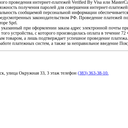
го проведения интернет-платежей Verified By Visa или MasterC
зможность получения паролей для совершения интернет-платежей
альность сообщаемой персональной информации обеспечивается
редусмотренных законодательством РФ. Проведение платежей по 
ope Sprl.
 указанный при оформлении заказа адрес электронной почты пр
 того устройства, с которого производилась оплата в течение 72 
ным товаром, а лишь подтверждает успешное проведение платежа
работе платежных систем, а также за неправильное введение По
ск, улица Окружная 33, 3 этаж телефон
(383) 363-38-10.